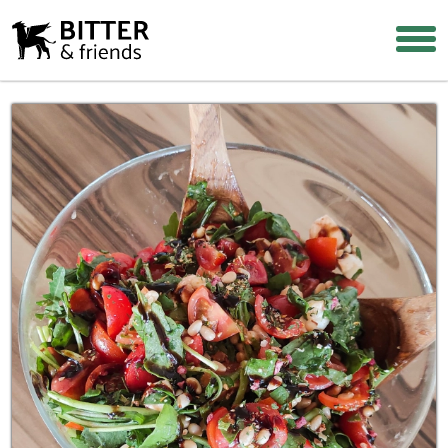
Login
Warenkorb
Suche
Über uns
Warum Bitterstoffe?
Rezepte & Tipps
Häufige Fragen
Wiederverkäufer werden
Shop