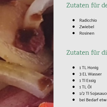
Zutaten für de
Radicchio
Zwiebel
Rosinen
Zutaten für d
1 TL Honig
3 EL Wasser
1 Tl Essig
1 TL Öl
1/2 Tl Sojasauc
bei Bedarf etw