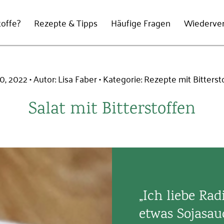
offe?
Rezepte & Tipps
Häufige Fragen
Wiederve
20, 2022
Autor: Lisa Faber
Kategorie:
Rezepte mit Bitterst
Salat mit Bitterstoffen
E-Mail-Adresse
Passwort
*
„Ich liebe Rad
etwas Sojasauc