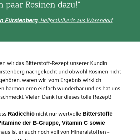
in paar Rosinen dazu!“
Passwort vergessen?
, Heilpraktikerin aus Warendorf
on Fürstenberg
loggen
wir das Bitterstoff-Rezept unserer Kundin
Fürstenberg nachgekocht und obwohl Rosinen nicht
 gehören, waren wir vom Ergebnis wirklich
ten harmonieren einfach wunderbar und es hat uns
schmeckt. Vielen Dank für dieses tolle Rezept!
ass
nicht nur wertvolle
Radicchio
Bitterstoffe
Vitamine der B-Gruppe, Vitamin C sowie
naus ist er auch noch voll von Mineralstoffen –