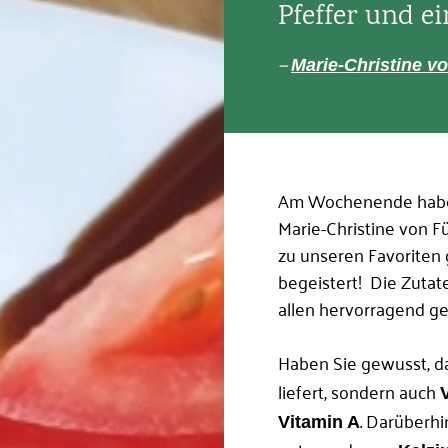
Pfeffer und e
Angemeldet
bleiben
—
Marie-Christine v
Jetzt ein
Am Wochenende haben 
Marie-Christine von 
zu unseren Favoriten
begeistert! Die Zuta
allen hervorragend ge
Haben Sie gewusst, d
liefert, sondern auch
. Darüberhi
Vitamin A