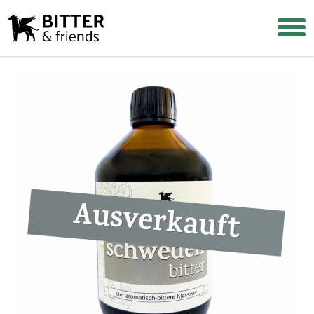
Login
Warenkorb
Suche
Über uns
Warum Bitterstoffe?
Rezepte & Tipps
Häufige Fragen
Wiederverkäufer werden
Shop