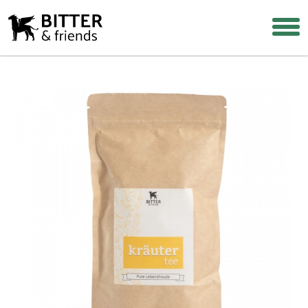
Login
Warenkorb
Suche
Über uns
Warum Bitterstoffe?
Rezepte & Tipps
Häufige Fragen
Wiederverkäufer werden
Shop