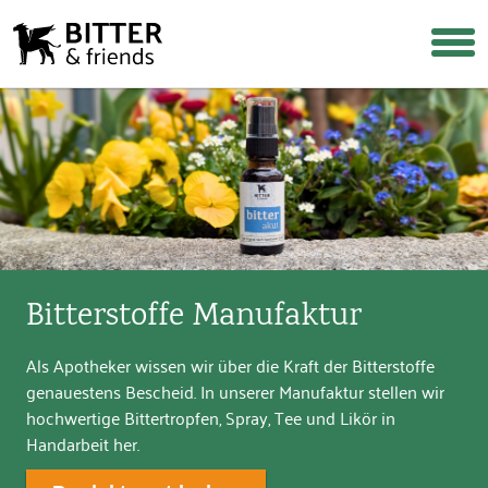
Login
Warenkorb
Suche
Über uns
Warum Bitterstoffe?
Bitterstoffe Manufaktur
Rezepte & Tipps
Als Apotheker wissen wir über die Kraft der Bitterstoffe
Häufige Fragen
genauestens Bescheid. In unserer Manufaktur stellen wir
hochwertige Bittertropfen, Spray, Tee und Likör in
Wiederverkäufer werden
Handarbeit her.
Shop