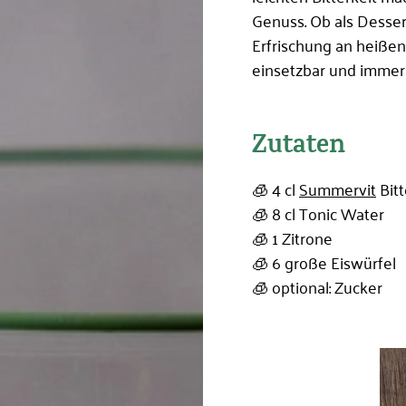
Genuss. Ob als Desse
Angemeldet
Erfrischung an heißen
bleiben
einsetzbar und immer
Jetzt ein
Zutaten
🧊 4 cl
Summervit
Bitt
🧊 8 cl Tonic Water
🧊 1 Zitrone
🧊 6 große Eiswürfel
🧊 optional: Zucker