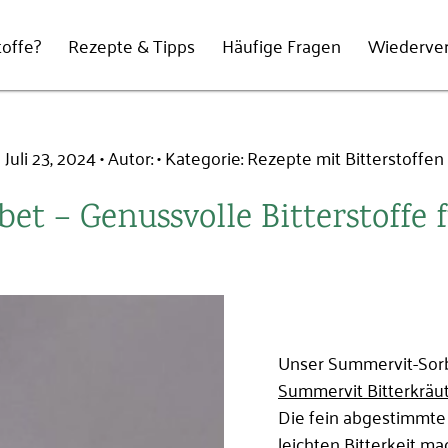
offe?
Rezepte & Tipps
Häufige Fragen
Wiederve
Juli 23, 2024
Autor:
Kategorie:
Rezepte mit Bitterstoffen
et – Genussvolle Bitterstoffe
E-Mail-Adresse
Passwort
*
Unser Summervit-Sor
Summervit Bitterkräut
Die fein abgestimmte
leichten Bitterkeit 