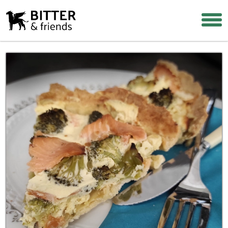
Login
Warenkorb
Suche
Über uns
Warum Bitterstoffe?
Rezepte & Tipps
Häufige Fragen
Wiederverkäufer werden
Shop