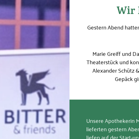
Wir 
Angemeldet
bleiben
Gestern Abend hatten
Jetzt ein
Marie Greiff und D
Theaterstück und kon
Alexander Schütz 
Gepäck gi
Unsere Apothekerin M
lieferten gestern Ab
liefen auf der Start-