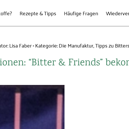
offe?
Rezepte & Tipps
Häufige Fragen
Wiederve
tor: Lisa Faber
Kategorie:
Die Manufaktur
,
Tipps zu Bitter
lionen: “Bitter & Friends” be
E-Mail-Adresse
Passwort
*