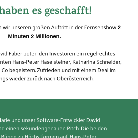
Passwort vergessen?
haben es geschafft!
 wir unseren großen Auftritt in der Fernsehshow
2
Minuten 2 Millionen.
loggen
avid Faber boten den Investoren ein regelrechtes
nten Hans-Peter Haselsteiner, Katharina Schneider,
& Co begeistern. Zufrieden und mit einem Deal im
ngs wieder zurück nach Oberösterreich.
arie und unser Software-Entwickler David
end einen sekundengenauen Pitch. Die beiden
up Bühne zu Höchstformen auf. Hans-Peter