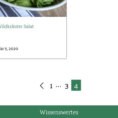
ildkräuter Salat
ai 5, 2020
1
3
4
···
Wissenswertes