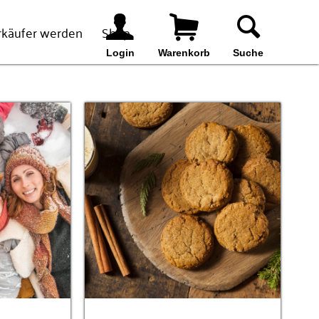
rkäufer werden
Shop
Login
Warenkorb
Suche
Suchen