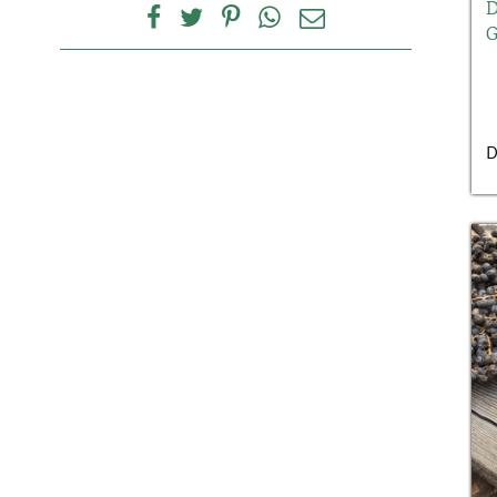
D
G
D