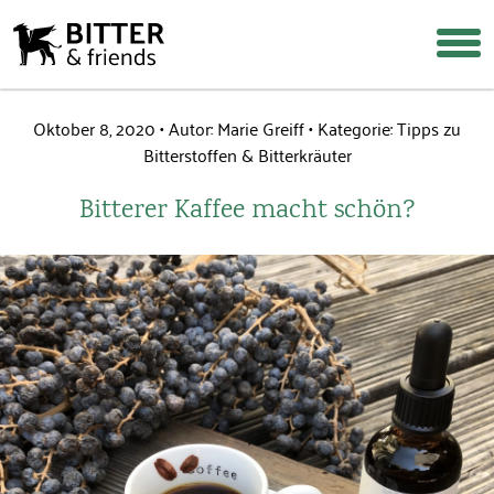
Oktober 8, 2020
Autor: Marie Greiff
Kategorie:
Tipps zu
Bitterstoffen & Bitterkräuter
Login
Warenkorb
Suche
Bitterer Kaffee macht schön?
Über uns
Warum Bitterstoffe?
Rezepte & Tipps
Häufige Fragen
Wiederverkäufer werden
Shop