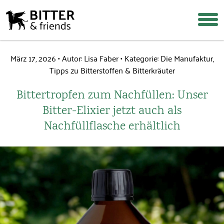
März 17, 2026
Autor: Lisa Faber
Kategorie:
Die Manufaktur
,
Tipps zu Bitterstoffen & Bitterkräuter
Login
Warenkorb
Suche
Bittertropfen zum Nachfüllen: Unser
Über uns
Bitter-Elixier jetzt auch als
Warum Bitterstoffe?
Nachfüllflasche erhältlich
Rezepte & Tipps
Häufige Fragen
Wiederverkäufer werden
Shop