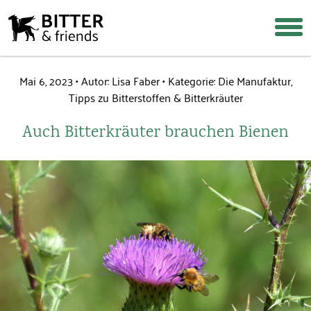
Mai 6, 2023
Autor: Lisa Faber
Kategorie:
Die Manufaktur
,
Tipps zu Bitterstoffen & Bitterkräuter
Login
Warenkorb
Suche
Auch Bitterkräuter brauchen Bienen
Über uns
Warum Bitterstoffe?
Rezepte & Tipps
Häufige Fragen
Wiederverkäufer werden
Shop